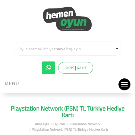
Oyun aramak için yazmaya başlayın...
GİRİŞ | KAYIT
MENU
Playstation Network (PSN) TL Türkiye Hediye
Kartı
Anasayfa
Oyunlar
Playstation Network
Playstation Network (PSN) TL Türkiye Hediye Kartı