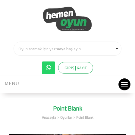
Oyun aramak için yazmaya başlayın...
GİRİŞ | KAYIT
MENU
Point Blank
Anasayfa
Oyunlar
Point Blank